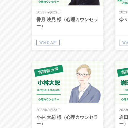
2023年9月23日
202
香月 映見 様（心理カウンセラ
奈々
ー）
実践者の声
実
2023年9月23日
202
小林 大恕 様（心理カウンセラ
岩田
ー）
ー