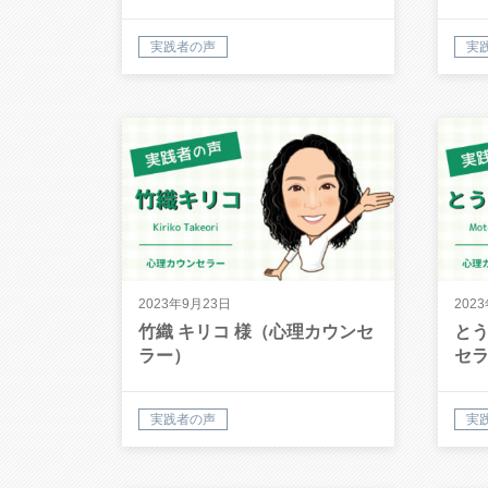
実践者の声
実
2023年9月23日
202
竹織 キリコ 様（心理カウンセ
とう
ラー）
セ
実践者の声
実