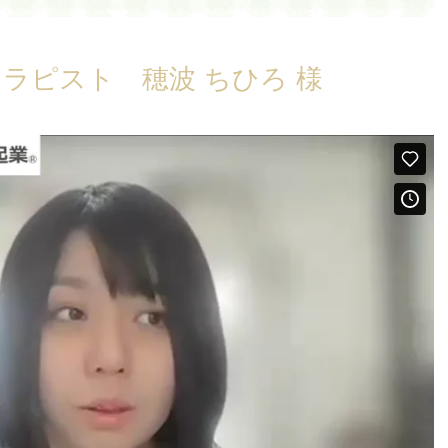
ラピスト 穂波 ちひろ 様