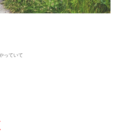
やっていて
、
。