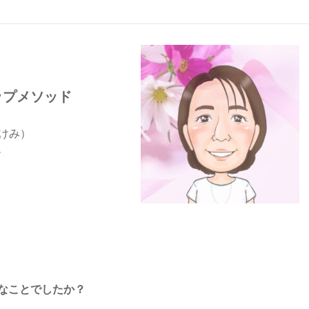
ップメソッド
けみ）
ー
なことでしたか？